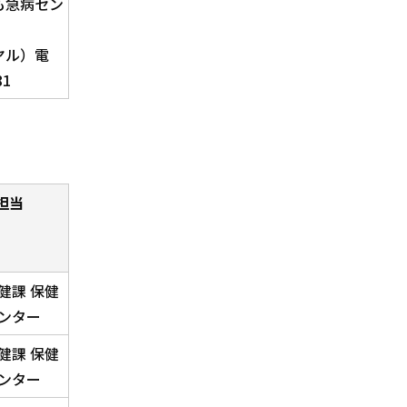
も急病セン
ヤル）電
81
担当
課
健課 保健
ンター
健課 保健
ンター