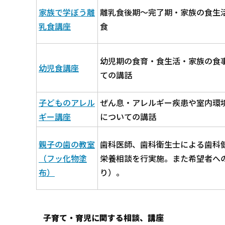
家族で学ぼう離
離乳食後期～完了期・家族の食生
乳食講座
食
幼児期の食育・食生活・家族の食
幼児食講座
ての講話
子どものアレル
ぜん息・アレルギー疾患や室内環
ギー講座
についての講話
親子の歯の教室
歯科医師、歯科衛生士による歯科
（フッ化物塗
栄養相談を行実施。また希望者への
布）
り）。
子育て・育児に関する相談、講座