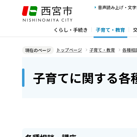
こ
音声読み上げ・文字
の
ペ
くらし・手続き
子育て・教育
ー
ジ
の
トップページ
子育て・教育
各種相
現在のページ
先
本
頭
文
子育てに関する各
で
こ
す
こ
か
ら