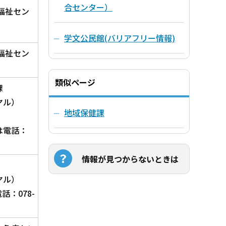
合センター）
福祉セン
学文公民館(バリアフリー情報)
福祉セン
類似ページ
課
ヤル）
地域保健課
は電話：
情報が見つからないときは
ヤル）
話：078-