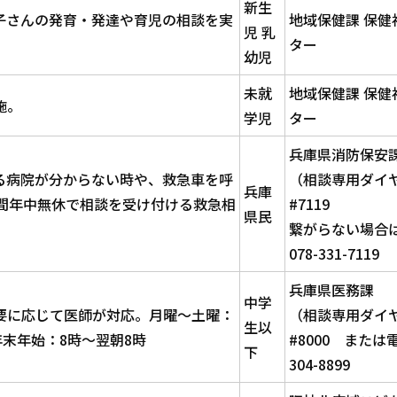
新生
子さんの発育・発達や育児の相談を実
地域保健課 保健
児 乳
ター
幼児
未就
地域保健課 保健
施。
学児
ター
兵庫県消防保安
る病院が分からない時や、救急車を呼
（相談専用ダイ
兵庫
時間年中無休で相談を受け付ける救急相
#7119
県民
繋がらない場合
078-331-7119
兵庫県医務課
中学
要に応じて医師が対応。月曜～土曜：
（相談専用ダイ
生以
年末年始：8時～翌朝8時
#8000 または電
下
304-8899