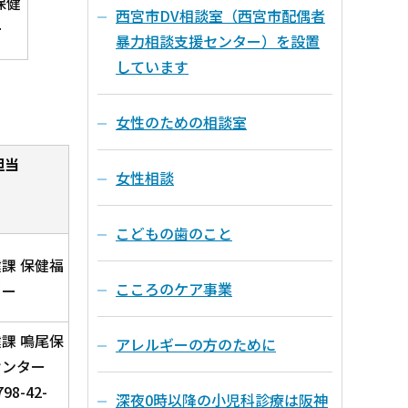
保健
西宮市DV相談室（西宮市配偶者
ー
暴力相談支援センター）を設置
しています
女性のための相談室
担当
女性相談
課
こどもの歯のこと
課 保健福
こころのケア事業
ター
課 鳴尾保
アレルギーの方のために
センター
98-42-
深夜0時以降の小児科診療は阪神