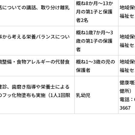
概ね8か月～13か
活についての講話、取り分け離乳
地域保
月の第1子と保護
福祉セ
者2名
概ね1歳7か月～3
事から考える栄養バランスについ
地域保
歳の第1子の保護
福祉セ
者
境整備・食物アレルギーの代替食
概ね1～3歳の児の
地域保
保護者
福祉セ
健康増
健診、歯磨き指導や栄養士による
健所）
フッ化物塗布も実施（1人1回限
乳幼児
電話：0
3667