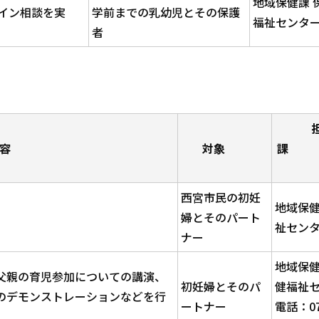
地域保健課 
イン相談を実
学前までの乳幼児とその保護
福祉センタ
者
容
対象
西宮市民の初妊
地域保健
婦とそのパート
祉セン
ナー
地域保健
父親の育児参加についての講演、
初妊婦とそのパ
健福祉
のデモンストレーションなどを行
ートナー
電話：07