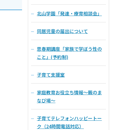
北山学園「発達・療育相談会」
同居児童の届出について
思春期講座「家族で学ぼう性の
こと」(予約制)
子育て支援室
家庭教育お役立ち情報～親のま
なび場～
子育てテレフォンハッピートー
ク（24時間電話対応）