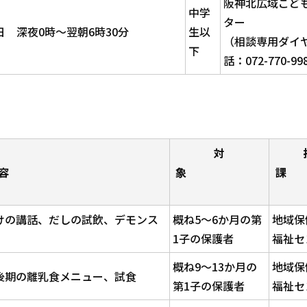
阪神北広域こど
中学
ター
 深夜0時～翌朝6時30分
生以
（相談専用ダイ
下
話：072-770-99
対
容
象
けの講話、だしの試飲、デモンス
概ね5～6か月の第
地域保
1子の保護者
福祉セ
概ね9～13か月の
地域保
後期の離乳食メニュー、試食
第1子の保護者
福祉セ