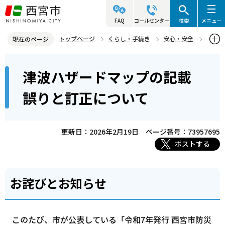
こ
の
FAQ
コールセンター
検索
メニュー
ペ
トップページ
くらし・手続き
安心・安全
現在のページ
ー
防災情報
防災地図（各種ハザードマップ）・避難所等
本
ジ
津波ハザードマップの記載
ハザードマップについて
文
の
こ
先
津波ハザードマップの記載誤りと訂正について
誤りと訂正について
こ
頭
か
で
ら
更新日：2026年2月19日
ページ番号：73957695
す
ポストする
お詫びとお知らせ
このたび、市が公表している「令和7年発行 西宮市防災