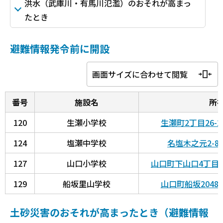
洪水（武庫川・有馬川氾濫）のおそれが高まっ
たとき
避難情報発令前に開設
画面サイズに合わせて閲覧
番号
施設名
所
120
生瀬小学校
生瀬町2丁目26-
124
塩瀬中学校
名塩木之元2-
127
山口小学校
山口町下山口4丁目2
129
船坂里山学校
山口町船坂2048
土砂災害のおそれが高まったとき（避難情報