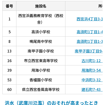
番号
施設名
所
西宮浜義務教育学校（西校
1
西宮浜4丁目3-
舎）
5
高須小学校
高須町1丁目1-
8
鳴尾南中学校
高須町1丁目1-
13
南甲子園小学校
南甲子園3丁目9-
16
市立西宮東高等学校
古川町1-12
39
用海小学校
用海町3-54
53
香櫨園小学校
中浜町3-32
60
県立西宮香風高等学校
建石町7-43
洪水（武庫川氾濫）のおそれが高まったとき