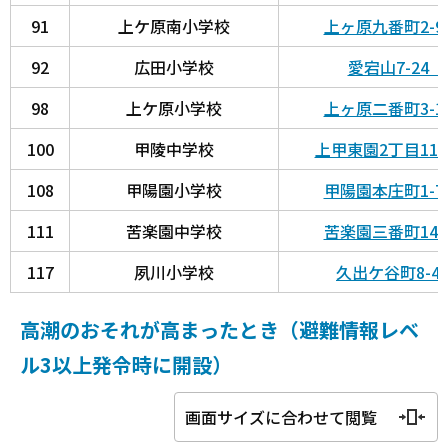
91
上ケ原南小学校
上ヶ原九番町2-
92
広田小学校
愛宕山7-24
98
上ケ原小学校
上ヶ原二番町3-
100
甲陵中学校
上甲東園2丁目11
108
甲陽園小学校
甲陽園本庄町1-
111
苦楽園中学校
苦楽園三番町14
117
夙川小学校
久出ケ谷町8-
高潮のおそれが高まったとき（避難情報レベ
ル3以上発令時に開設）
画面サイズに合わせて閲覧