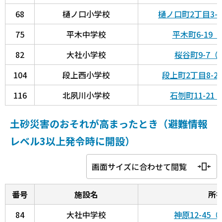
68
樋ノ口小学校
樋ノ口町2丁目3-
75
平木中学校
平木町6-19
82
大社小学校
桜谷町9-7
104
段上西小学校
段上町2丁目8-
116
北夙川小学校
石刎町11-2
土砂災害のおそれが高まったとき（避難情報
レベル3以上発令時に開設）
画面サイズに合わせて閲覧
番号
施設名
所
84
大社中学校
神原12-45