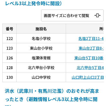
レベル3以上発令時に開設）
画面サイズに合わせて閲覧
番号
施設名
所
122
名塩小学校
名塩2丁目11-
123
東山台小学校
東山台2丁目8-
126
塩瀬体育館
東山台5丁目10番
128
北六甲台小学校
北六甲台5丁目4
130
山口中学校
山口町上山口2丁目3
洪水（武庫川・有馬川氾濫）のおそれが高ま
ったとき（避難情報レベル3以上発令時に開