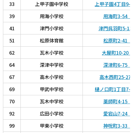
33
上甲子園中学校
上甲子園4丁目9-
39
用海小学校
用海町3-54
41
津門小学校
津門呉羽町5-1
51
松原体育館
松原町2-41
62
瓦木小学校
大屋町10-2
64
深津中学校
深津町6-75
67
高木小学校
高木西町25-2
69
甲武中学校
樋ノ口町1丁目7-
70
瓦木中学校
薬師町4-15
92
広田小学校
愛宕山7-24
99
甲東小学校
神呪町3-33