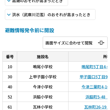
高潮のおそれが高まったとき
洪水（武庫川氾濫）のおそれが高まったとき
避難情報発令前に開設
画面サイズに合わせて閲覧
番号
施設名
所
10
鳴尾小学校
鳴尾町5丁目4-
30
上甲子園小学校
甲子園口5丁目9
40
今津小学校
今津二葉町4-1
52
浜脇小学校
浜脇町5-48
61
瓦林小学校
瓦林町26-1