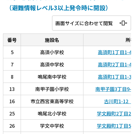
（避難情報レベル3以上発令時に開設）
画面サイズに合わせて閲覧
番号
施設名
所
5
高須小学校
高須町1丁目1-
7
高須中学校
高須町2丁目1-
8
鳴尾南中学校
高須町1丁目1-
13
南甲子園小学校
南甲子園3丁目9-
16
市立西宮東高等学校
古川町1-12
25
鳴尾北小学校
学文殿町2丁目2
26
学文中学校
学文殿町1丁目5