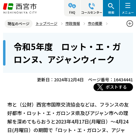
こ
の
FAQ
コールセンター
検索
メニュー
ペ
トップページ
市政情報
市の概要
現在のページ
ー
姉妹・友好都市
本
ジ
令和5年度 ロット・エ・ガ
友好都市 ロット・エ・ガロンヌ県及びアジャン市（フランス ヌー
文
の
ヴェル・アキテーヌ地域圏）
こ
先
ロンヌ、アジャンウィーク
こ
令和5年度 ロット・エ・ガロンヌ、アジャンウィーク
頭
か
で
ら
更新日：2024年12月4日
ページ番号：16434441
す
ポストする
市と（公財）西宮市国際交流協会などは、フランスの友
好都市・ロット・エ・ガロンヌ県及びアジャン市への理
解を深めてもらおうと2023年4月17日(月曜日）～4月24
日(月曜日）の期間で「ロット・エ・ガロンヌ、アジャ