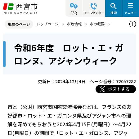
こ
の
FAQ
コールセンター
検索
メニュー
ペ
トップページ
市政情報
市の概要
現在のページ
ー
姉妹・友好都市
本
ジ
令和6年度 ロット・エ・ガ
友好都市 ロット・エ・ガロンヌ県及びアジャン市（フランス ヌー
文
の
ヴェル・アキテーヌ地域圏）
こ
先
ロンヌ、アジャンウィーク
こ
令和6年度 ロット・エ・ガロンヌ、アジャンウィーク
頭
か
で
ら
更新日：2024年12月4日
ページ番号：72057282
す
ポストする
市と（公財）西宮市国際交流協会などは、フランスの友
好都市・ロット・エ・ガロンヌ県及びアジャン市への理
解を深めてもらおうと2024年4月15日(月曜日）～4月22
日(月曜日）の期間で「ロット・エ・ガロンヌ、アジャ