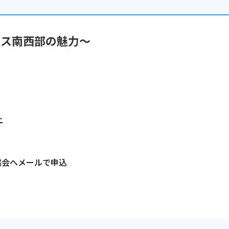
e～フランス南西部の魅力～
上
協会へメールで申込