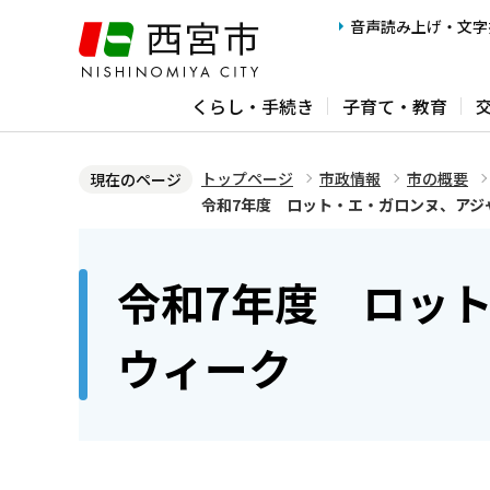
こ
音声読み上げ・文字
の
ペ
くらし・手続き
子育て・教育
ー
ジ
の
トップページ
市政情報
市の概要
現在のページ
先
令和7年度 ロット・エ・ガロンヌ、アジ
頭
本
で
文
令和7年度 ロッ
す
こ
こ
ウィーク
か
ら