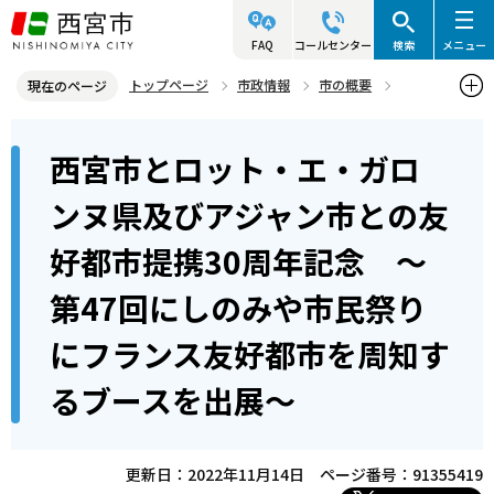
こ
の
FAQ
コールセンター
検索
メニュー
ペ
トップページ
市政情報
市の概要
現在のページ
ー
姉妹・友好都市
本
ジ
西宮市とロット・エ・ガロ
友好都市 ロット・エ・ガロンヌ県及びアジャン市（フランス ヌー
文
の
ヴェル・アキテーヌ地域圏）
こ
先
ンヌ県及びアジャン市との友
こ
西宮市とロット・エ・ガロンヌ県及びアジャン市との友好都市提携3
頭
好都市提携30周年記念 ～
か
0周年記念 ～第47回にしのみや市民祭りにフランス友好都市を周知
で
するブースを出展～
ら
す
第47回にしのみや市民祭り
にフランス友好都市を周知す
るブースを出展～
更新日：2022年11月14日
ページ番号：91355419