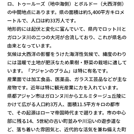
ロ、トゥールーズ（地中海側）とボルドー（大西洋側）
の中間地点にあります。県の面積は約5,400平方キロメ
ートルで、人口は約33万人です。
地形的には起伏と変化に富んでいて、県内でロット川と
ガロンヌ川の二つの大河が合流しており、これが県名の
由来となっています。
気候は大西洋の影響をうけた海洋性気候で、緯度のわり
には温暖で土地が肥沃なため果樹・野菜の栽培に適して
います。「アジャンのプラム」は特に有名です。
産業面では加工食品、医薬品、ガラス工芸品などが主な
産物です。近年は特に観光産業にカを入れています。
県都アジャン市はガロンヌ川からエルミタージュ丘陵に
かけて広がる人口約3万人、面積11.5平方キロの都市
で、その起源はローマ帝国時代まで遡ります。市の中心
部に残る14、5世紀の古い町並みや川沿いの遊歩道な
ど、落ち着いた雰囲気と、近代的な活気を兼ね備えた町