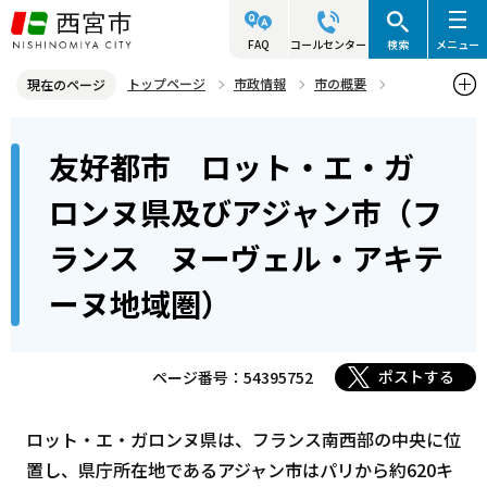
こ
の
FAQ
コールセンター
検索
メニュー
ペ
トップページ
市政情報
市の概要
現在のページ
ー
姉妹・友好都市
本
ジ
友好都市 ロット・エ・ガ
友好都市 ロット・エ・ガロンヌ県及びアジャン市（フランス ヌー
文
の
ヴェル・アキテーヌ地域圏）
こ
先
ロンヌ県及びアジャン市（フ
こ
頭
ランス ヌーヴェル・アキテ
か
で
ら
す
ーヌ地域圏）
ポストする
ページ番号：54395752
ロット・エ・ガロンヌ県は、フランス南西部の中央に位
置し、県庁所在地であるアジャン市はパリから約620キ