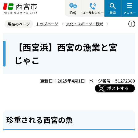
こ
の
FAQ
コールセンター
検索
メニュー
ペ
トップページ
文化・スポーツ・観光
現在のページ
ー
歴史と文化財
西宮の昔の写真
本
ジ
【西宮浜】西宮の漁業と宮
【西宮浜】西宮の漁業と宮じゃこ
文
の
こ
先
じゃこ
こ
頭
か
で
ら
更新日：2025年4月1日
ページ番号：51272380
す
ポストする
珍重される西宮の魚