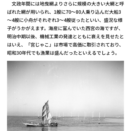
文政年間には地曳網よりさらに規模の大きい大網と呼
ばれた網が用いられ、1艘に70～80人乗り込んだ大船3
～4艘に小舟がそれぞれ3～4艘従ったといい、盛況な様
子がうかがえます。海産に富んでいた西宮の海ですが、
明治中期以後、機械工業の発達とともに衰えを見せたと
はいえ、「宮じゃこ」は市場で高価に取引されており、
昭和30年代でも漁業は盛んだったといえるでしょう。