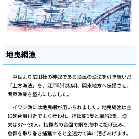
地曳網漁
中世より広田社の神奴である漁民の漁法を引き継いだ
「上方漁法」を、江戸時代初期、関東地方へ伝播させ、
関東漁業を盛んにしました。
イワシ漁には地曳網が用いられました。地曳網漁は主
に砲台前付近でよく行われ、指揮船1隻と網船2隻、漁
夫は37～38人。指揮者の合図で網を海中に投げ込み、
魚群を取り巻き捕獲すると全速力で岸に漕ぎあげます。