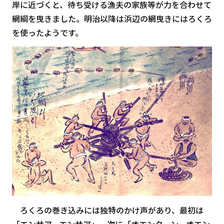
岸に近づくと、待ち受ける漁夫の家族等が力を合わせて
網綱を曳きました。明治以降は浜辺の網曳きにはろくろ
を使ったようです。
ろくろの巻き込みには独特のかけ声があり、最初は
「エンサア、エンサア」、次に「オエンターン、オエン