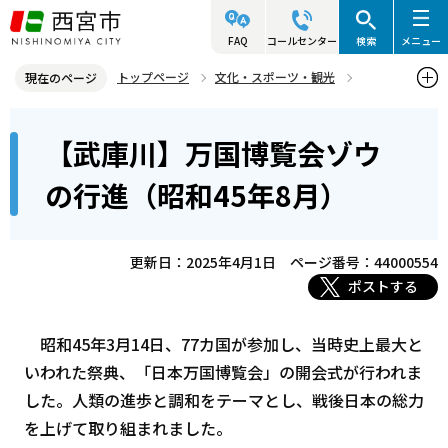
こ
の
FAQ
コールセンター
検索
メニュー
ペ
トップページ
文化・スポーツ・観光
現在のページ
ー
歴史と文化財
西宮の昔の写真
本
ジ
【武庫川】万国博覧会ゾウ
【武庫川】万国博覧会ゾウの行進（昭和45年8月）
文
の
こ
先
の行進（昭和45年8月）
こ
頭
か
で
ら
更新日：2025年4月1日
ページ番号：44000554
す
ポストする
昭和45年3月14日、77カ国が参加し、当時史上最大と
いわれた祭典、「日本万国博覧会」の開会式が行われま
した。人類の進歩と調和をテーマとし、戦後日本の総力
を上げて取り組まれました。