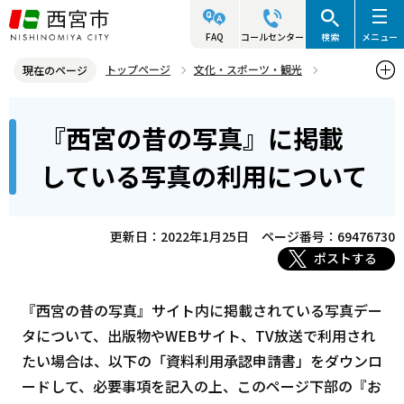
こ
の
FAQ
コールセンター
検索
メニュー
ペ
トップページ
文化・スポーツ・観光
現在のページ
ー
歴史と文化財
西宮の昔の写真
本
ジ
『西宮の昔の写真』に掲載
『西宮の昔の写真』に掲載している写真の利用について
文
の
こ
先
している写真の利用について
こ
頭
か
で
ら
更新日：2022年1月25日
ページ番号：69476730
す
ポストする
『西宮の昔の写真』サイト内に掲載されている写真デー
タについて、出版物やWEBサイト、TV放送で利用され
たい場合は、以下の「資料利用承認申請書」をダウンロ
ードして、必要事項を記入の上、このページ下部の『お