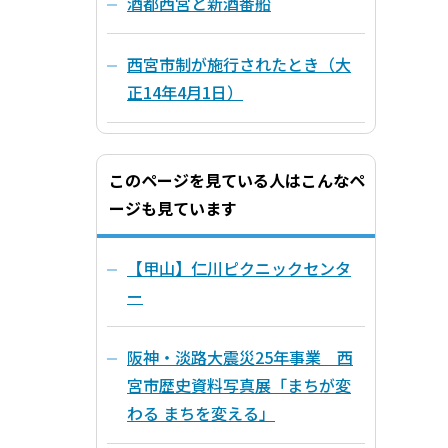
酒都西宮と新酒番船
西宮市制が施行されたとき（大
正14年4月1日）
このページを見ている人はこんなペ
ージも見ています
【甲山】仁川ピクニックセンタ
ー
阪神・淡路大震災25年事業 西
宮市歴史資料写真展「まちが変
わる まちを変える」