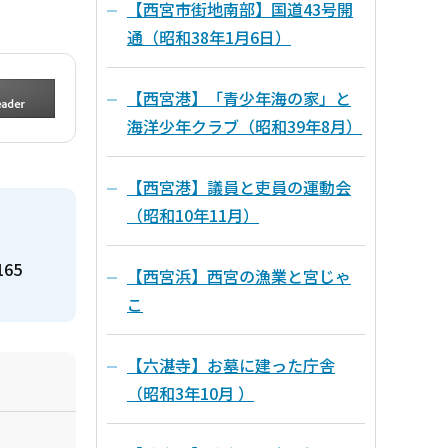
【西宮市街地南部】国道43号開
通（昭和38年1月6日）
【西宮港】「青少年海の家」と
海洋少年クラブ（昭和39年8月）
【西宮港】議員と吏員の運動会
（昭和10年11月）
165
【西宮浜】西宮の漁業と宮じゃ
こ
【六湛寺】お墓に建った庁舎
（昭和3年10月 ）