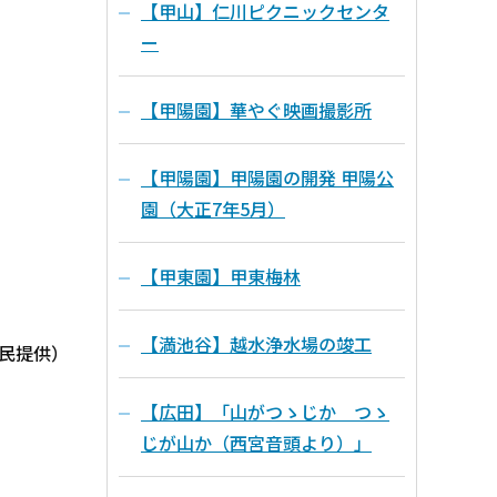
【甲山】仁川ピクニックセンタ
ー
【甲陽園】華やぐ映画撮影所
【甲陽園】甲陽園の開発 甲陽公
園（大正7年5月）
【甲東園】甲東梅林
【満池谷】越水浄水場の竣工
民提供）
【広田】「山がつゝじか つゝ
じが山か（西宮音頭より）」