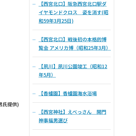
【西宮北口】阪急西宮北口駅ダ
イヤモンドクロス 姿を消す(昭
和59年3月25日)
【西宮北口】戦後初の本格的博
覧会 アメリカ博（昭和25年3月）
【夙川】夙川公園竣工（昭和12
年5月）
【香櫨園】香櫨園海水浴場
男氏提供)
【西宮神社】えべっさん 開門
神事福男選び