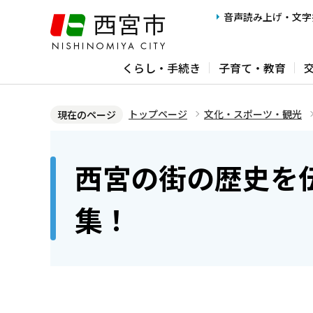
こ
音声読み上げ・文字
の
ペ
くらし・手続き
子育て・教育
ー
ジ
の
トップページ
文化・スポーツ・観光
現在のページ
先
本
頭
文
西宮の街の歴史を
で
こ
す
こ
集！
か
ら