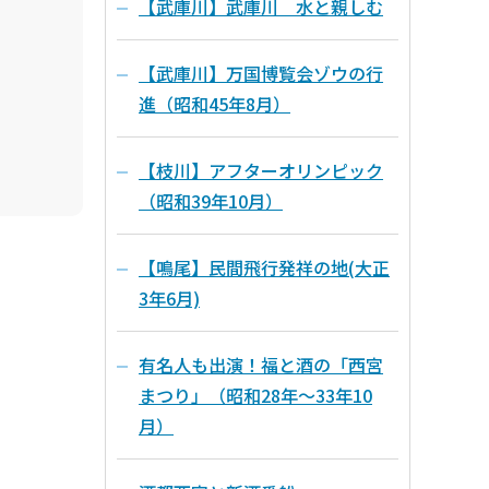
【武庫川】武庫川 水と親しむ
【武庫川】万国博覧会ゾウの行
進（昭和45年8月）
【枝川】アフターオリンピック
（昭和39年10月）
【鳴尾】民間飛行発祥の地(大正
3年6月)
有名人も出演！福と酒の「西宮
まつり」（昭和28年～33年10
月）