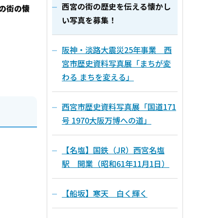
西宮の街の歴史を伝える懐かし
の街の懐
い写真を募集！
阪神・淡路大震災25年事業 西
宮市歴史資料写真展「まちが変
わる まちを変える」
西宮市歴史資料写真展「国道171
号 1970大阪万博への道」
【名塩】国鉄（JR）西宮名塩
駅 開業（昭和61年11月1日）
【船坂】寒天 白く輝く