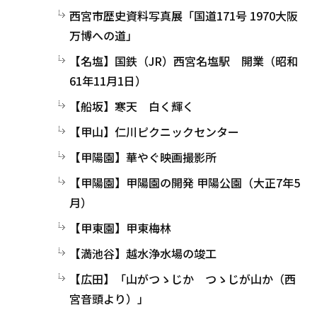
西宮市歴史資料写真展「国道171号 1970大阪
万博への道」
【名塩】国鉄（JR）西宮名塩駅 開業（昭和
61年11月1日）
【船坂】寒天 白く輝く
【甲山】仁川ピクニックセンター
【甲陽園】華やぐ映画撮影所
【甲陽園】甲陽園の開発 甲陽公園（大正7年5
月）
【甲東園】甲東梅林
【満池谷】越水浄水場の竣工
【広田】「山がつゝじか つゝじが山か（西
宮音頭より）」