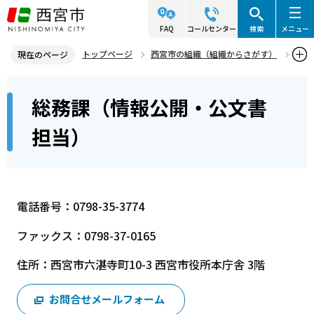
こ
の
FAQ
コールセンター
検索
メニュー
ペ
トップページ
西宮市の組織（組織からさがす）
現在のページ
ー
総務局
総務総括室
総務課（情報公開・公文書担当）
本
ジ
総務課（情報公開・公文書
文
の
こ
先
担当）
こ
頭
か
で
ら
す
電話番号：0798-35-3774
ファックス：0798-37-0165
住所：西宮市六湛寺町10-3 西宮市役所本庁舎 3階
お問合せメールフォーム