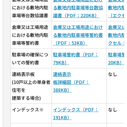
における敷地内駐
る敷地内駐車場等台数協
敷地内駐
車場等台数協議書
議書（PDF：220KB）
（エクセ
倉庫又は工場用途
倉庫又は工場用途におけ
倉庫又は
における敷地内駐
る敷地内駐車場等誓約書
敷地内駐
車場等誓約書
（PDF：53KB）
クセル：
駐車場の確保につ
駐車場誓約書（PDF：
駐車場誓
いての誓約書
79KB）
20KB）
連絡表示板
連絡表示
なし
(10戸以上の単身者
板詳細図（PDF：
住宅を
388KB）
建築する場合)
インデックス※
インデックス（PDF：
なし
191KB）