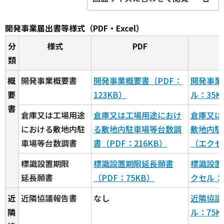
開発事業届出書等様式（PDF・Excel）
分
様式
PDF
類
概
開発事業概要書
開発事業概要書（PDF：
開発事業
要
123KB）
ル：35K
書
倉庫又は工場用途
倉庫又は工場用途におけ
倉庫又は
における敷地内駐
る敷地内駐車場等台数調
敷地内駐
車場等台数調書
書（PDF：216KB）
（エクセ
標識設置期限
標識設置期限延長願書
標識設置
延長願書
（PDF：75KB）
クセル：
近
近隣協議報告書
なし
近隣協議
隣
ル：75K