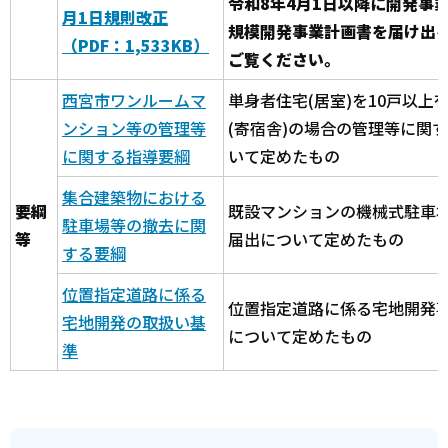
令和8年4月1日以降に開発事
月1日規則改正
規模開発事業計画書を届け出
（PDF：1,533KB）
ご覧ください。
西宮市ワンルームマ
単身者住宅(居室)を10戸以上
ンション等の管理等
(寄宿舎)の場合の管理等に関
に関する指導要綱
いて定めたもの
集合建築物における
要綱
既設マンションの機械式駐車
駐車場等の撤去に関
等
届出について定めたもの
する要綱
位置指定道路に係る
位置指定道路に係る宅地開発
宅地開発の取扱い基
について定めたもの
準