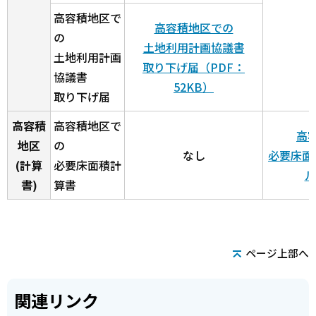
高容積地区で
高容積地区での
の
土地利用計画協議書
土地利用計画
取り下げ届（PDF：
協議書
52KB）
取り下げ届
高容積
高容積地区で
高
地区
の
なし
必要床面
(計算
必要床面積計
ル
書)
算書
ページ上部へ
関連リンク