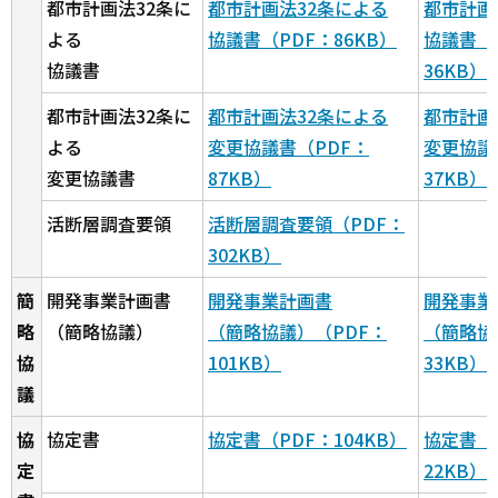
都市計画法32条に
都市計画法32条による
都市計画
よる
協議書（PDF：86KB）
協議書（
協議書
36KB）
都市計画法32条に
都市計画法32条による
都市計画
よる
変更協議書（PDF：
変更協議
変更協議書
87KB）
37KB）
活断層調査要領
活断層調査要領（PDF：
302KB）
簡
開発事業計画書
開発事業計画書
開発事業
略
（簡略協議）
（簡略協議）（PDF：
（簡略協
協
101KB）
33KB）
議
協
協定書
協定書（PDF：104KB）
協定書（
定
22KB）