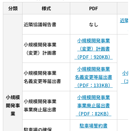
分類
様式
PDF
近隣
近隣協議報告書
なし
小規模開発事業
小規模開発事業
（変更）計画書
（変更）計画書
（PDF：920KB）
小規模開発事業
小規模開発事業
小
名義変更等届出書
名義変更等届出書
（エ
（PDF：133KB）
小規模
小規模開発事業
小規模開発事業
開発事
事業廃止届出書
事業廃止届出書
業
（PDF：82KB）
駐車場誓約書
駐車場の確保