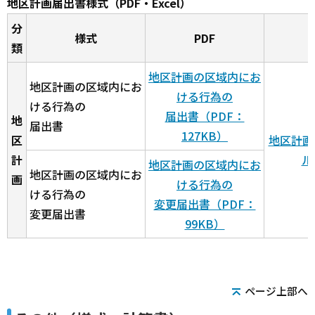
地区計画届出書様式（PDF・Excel）
分
様式
PDF
類
地区計画の区域内にお
地区計画の区域内にお
ける行為の
ける行為の
届出書（PDF：
地
届出書
127KB）
区
地区計画
計
ル
地区計画の区域内にお
地区計画の区域内にお
画
ける行為の
ける行為の
変更届出書（PDF：
変更届出書
99KB）
ページ上部へ