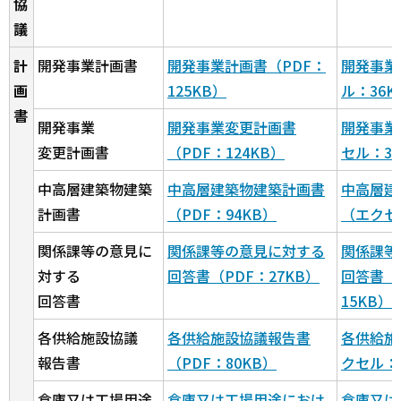
協
議
計
開発事業計画書
開発事業計画書（PDF：
開発事業
画
125KB）
ル：36K
書
開発事業
開発事業変更計画書
開発事業
変更計画書
（PDF：124KB）
セル：35
中高層建築物建築
中高層建築物建築計画書
中高層建
計画書
（PDF：94KB）
（エクセ
関係課等の意見に
関係課等の意見に対する
関係課等
対する
回答書（PDF：27KB）
回答書（
回答書
15KB）
各供給施設協議
各供給施設協議報告書
各供給施
報告書
（PDF：80KB）
クセル：
倉庫又は工場用途
倉庫又は工場用途におけ
倉庫又は