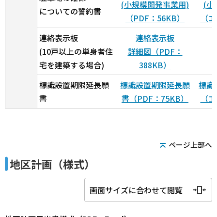
(小規模開発事業用)
(小
についての誓約書
（PDF：56KB）
（エ
連絡表示板
連絡表示板
(10戸以上の単身者住
詳細図（PDF：
宅を建築する場合)
388KB）
標識設置期限延長願
標識設置期限延長願
標識
書
書（PDF：75KB）
（エ
ページ上部へ
地区計画（様式）
画面サイズに合わせて閲覧