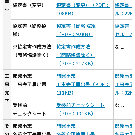
書
協定書（変更）
協定書（変更）（PDF：
協定書（
※
108KB）
ル：22K
協定書（簡略協
協定書（簡略協議）
協定書（
議）
（PDF：92KB）
セル：21
※協定書作成方法
協定書作成方法
なし
（簡略協議除く）
（簡略協議除く）
（PDF：217KB）
工
開発事業
開発事業
開発事業
事
工事完了届出書
工事完了届出書（PDF：
工事完了
完
111KB）
ル：32K
了
受検前
受検前チェックシート
なし
チェックシート
（PDF：131KB）
そ
開発事業
開発事業
開発事業
の
名義変更等届出書
名義変更等届出書
名義変更