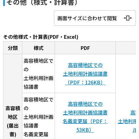
その他（様式・計算書）
画面サイズに合わせて閲覧
その他様式・計算表(PDF・Excel)
分類
様式
PDF
高容積地区で
高容積地区での
の
土地利用計画協議書
土地利用計画
（PDF：126KB）
協議書
高容積地区で
高容積地区での
高容積
の
土地利用計画協議書
高
地区
土地利用計画
名義変更届（PDF：
土地利用
(届出
協議書
53KB）
ル
書)
名義変更届