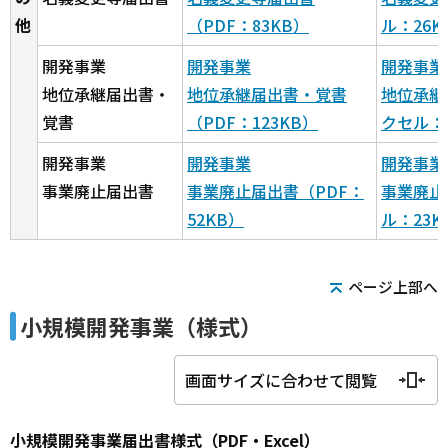
他
（PDF：83KB）
ル：26K
開発事業
開発事業
開発事業
地位承継届出書・
地位承継届出書・覚書
地位承継
覚書
（PDF：123KB）
クセル：
開発事業
開発事業
開発事業
事業廃止届出書
事業廃止届出書（PDF：
事業廃止
52KB）
ル：23K
ページ上部へ
小規模開発事業（様式）
画面サイズに合わせて閲覧
小規模開発事業届出書様式（PDF・Excel）