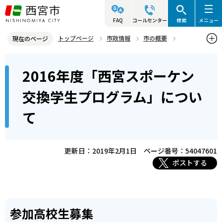
こ
の
FAQ
コールセンター
検索
メニュー
ペ
トップページ
市政情報
市の概要
現在のページ
ー
姉妹・友好都市
本
ジ
2016年度「西宮スポーケン
姉妹都市 スポーケン市（アメリカ・ワシントン州）
文
の
こ
先
2016年度「西宮スポーケン交換学生プログラム」について
交換学生プログラム」につい
こ
頭
て
か
で
ら
す
更新日：2019年2月1日
ページ番号：54047601
ポストする
参加高校生募集