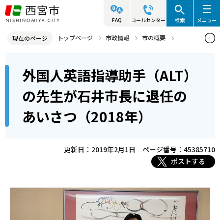
こ
の
FAQ
コールセンター
検索
メニュー
ペ
トップページ
市政情報
市の概要
現在のページ
ー
姉妹・友好都市
本
ジ
外国人英語指導助手（ALT）
姉妹都市 スポーケン市（アメリカ・ワシントン州）
文
の
こ
先
外国人英語指導助手（ALT）の先生が石井市長に退任のあいさつ（20
の先生が石井市長に退任の
こ
18年）
頭
あいさつ（2018年）
か
で
ら
す
更新日：2019年2月1日
ページ番号：45385710
ポストする