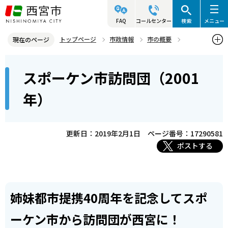
こ
の
FAQ
コールセンター
検索
メニュー
ペ
トップページ
市政情報
市の概要
現在のページ
ー
姉妹・友好都市
本
ジ
スポーケン市訪問団（2001
姉妹都市 スポーケン市（アメリカ・ワシントン州）
文
の
こ
先
スポーケン市訪問団（2001年）
年）
こ
頭
か
で
ら
更新日：2019年2月1日
ページ番号：17290581
す
ポストする
姉妹都市提携40周年を記念してスポ
ーケン市から訪問団が西宮に！