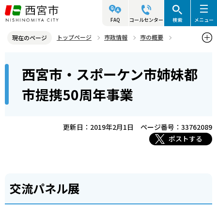
こ
の
FAQ
コールセンター
検索
メニュー
ペ
トップページ
市政情報
市の概要
現在のページ
ー
姉妹・友好都市
本
ジ
西宮市・スポーケン市姉妹都
姉妹都市 スポーケン市（アメリカ・ワシントン州）
文
の
こ
先
西宮市・スポーケン市姉妹都市提携50周年事業
市提携50周年事業
こ
頭
か
で
ら
更新日：2019年2月1日
ページ番号：33762089
す
ポストする
交流パネル展