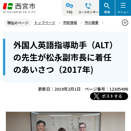
こ
の
FAQ
コールセンター
検索
メニュー
ペ
トップページ
市政情報
市の概要
現在のページ
ー
姉妹・友好都市
本
ジ
外国人英語指導助手（ALT）
姉妹都市 スポーケン市（アメリカ・ワシントン州）
文
の
こ
先
外国人英語指導助手（ALT）の先生が松永副市長に着任のあいさつ
の先生が松永副市長に着任
こ
（2017年)
頭
のあいさつ（2017年)
か
で
ら
す
更新日：2019年2月1日
ページ番号：12305496
ポストする