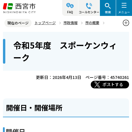
こ
の
FAQ
コールセンター
検索
メニュー
ペ
トップページ
市政情報
市の概要
現在のページ
ー
姉妹・友好都市
本
ジ
令和5年度 スポーケンウィ
姉妹都市 スポーケン市（アメリカ・ワシントン州）
文
の
こ
先
令和5年度 スポーケンウィーク
ーク
こ
頭
か
で
ら
更新日：2026年4月13日
ページ番号：45740261
す
ポストする
開催日・開催場所
開催日