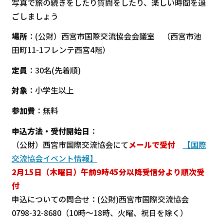
写真で旅の続きをしたり質問をしたり、楽しい時間を過
ごしましょう
場所
：(公財）西宮市国際交流協会会議室 （西宮市池
田町11-1フレンテ西宮4階）
定員
：30名(先着順)
対象
：小学生以上
参加費
：無料
申込方法・受付開始日
：
（公財）西宮市国際交流協会にて
メールで受付
【国際
交流協会イベント情報】
2月15日（木曜日）午前9時45分以降受信分より順次受
付
申込についての問合せ：(公財)西宮市国際交流協会
0798-32-8680（10時～18時、火曜、祝日を除く）