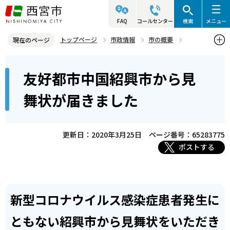
こ
の
FAQ
コールセンター
検索
メニュー
ペ
トップページ
市政情報
市の概要
現在のページ
ー
姉妹・友好都市
友好都市 紹興市（中華人民共和国・浙江省）
本
ジ
友好都市中国紹興市から見
友好都市中国紹興市から見舞状が届きました
文
の
こ
先
舞状が届きました
こ
頭
か
で
ら
更新日：2020年3月25日
ページ番号：65283775
す
ポストする
新型コロナウイルス感染症患者発生に
ともない紹興市から見舞状をいただき