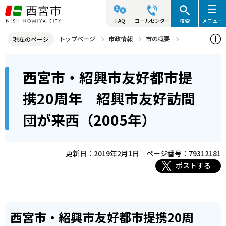
こ
の
FAQ
コールセンター
検索
メニュー
ペ
トップページ
市政情報
市の概要
現在のページ
ー
姉妹・友好都市
友好都市 紹興市（中華人民共和国・浙江省）
本
ジ
西宮市・紹興市友好都市提
西宮市・紹興市友好都市提携20周年 紹興市友好訪問団が来西（200
文
の
5年）
こ
先
携20周年 紹興市友好訪問
こ
頭
団が来西（2005年）
か
で
ら
す
更新日：2019年2月1日
ページ番号：79312181
ポストする
西宮市・紹興市友好都市提携20周