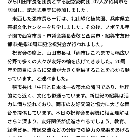
から山田市長を団長とする記念訪問団102人が紹興市を
訪問し、記念式典等に参加しました。
来西した張市長ら一行は、北山緑化植物園、兵庫県立
芸術文化センターを見学しました。その後、ノボテル甲
子園で西宮市長・市議会議長表敬と西宮市・紹興市友好
都市提携20周年記念祝賀会が行われました。
祝賀会の席上、山田市長は「両市はこれまでも幅広い
分野で多くの人々が友好の輪を広げてきました。20周
年を節目にさらに交流が大きく発展することを心から願
っています」と述べました。
張市長は「中国と日本は一衣帯水の隣国であり、地理
的にも近く、文化も似通っています。新世紀の紹興は活
力に満ち溢れており、両市の友好交流と協力に大きな舞
台を提供しています。本日の祝賀会を契機に相互理解は
さらに深まり、友好関係が促進されるでしょう。教育、
経済貿易、市民交流などの分野での協力の成果をあげる