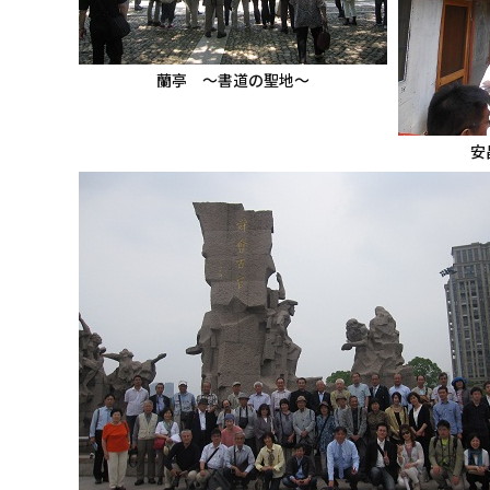
蘭亭 ～書道の聖地～
安