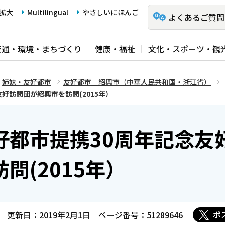
拡大
Multilingual
やさしいにほんご
よくあるご質問
交通・環境・まちづくり
健康・福祉
文化・スポーツ・観
姉妹・友好都市
友好都市 紹興市（中華人民共和国・浙江省）
好訪問団が紹興市を訪問(2015年）
好都市提携30周年記念友
問(2015年）
ポ
更新日：2019年2月1日
ページ番号：51289646