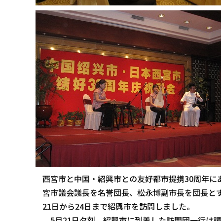
西宮市と中国・紹興市との友好都市提携30周年に
宮市議会議長を名誉団長、松永博副市長を団長とす
21日から24日まで紹興市を訪問しました。
5月21日夕刻、紹興市に到着した訪問団一行は