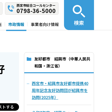
西宮市総合コールセンター
0798-36-5000
検索
光
市政情報
事業者向け情報
友好都市 紹興市（中華人民共
好
和国・浙江省）
西宮市・紹興市友好都市提携40
周年記念友好訪問団が紹興市を
訪問(2025年）
ストする