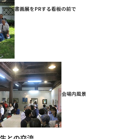
書画展をPRする看板の前で
会場内風景
学生との交流