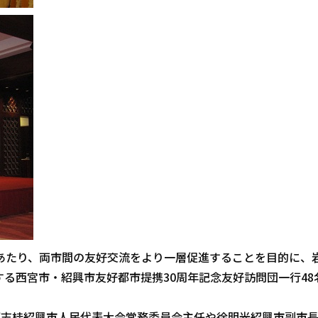
あたり、両市間の友好交流をより一層促進することを目的に、
る西宮市・紹興市友好都市提携30周年記念友好訪問団一行48
譚志桂紹興市人民代表大会常務委員会主任や徐明光紹興市副市