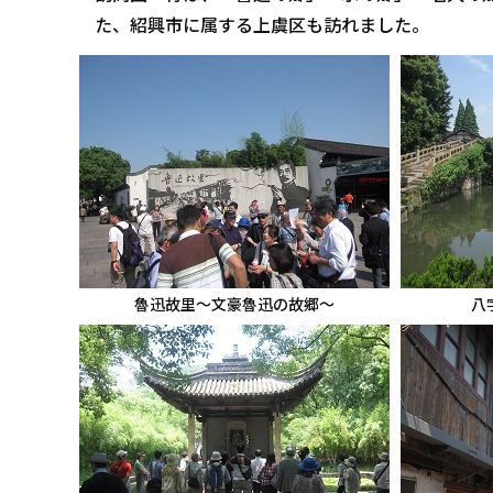
た、紹興市に属する上虞区も訪れました。
魯迅故里～文豪魯迅の故郷～
八