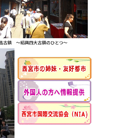
昌古鎮 ～紹興四大古鎮のひとつ～