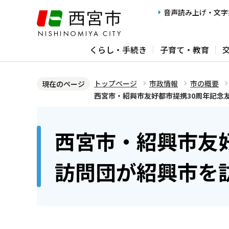
こ
音声読み上げ・文字
の
ペ
くらし・手続き
子育て・教育
ー
ジ
の
トップページ
市政情報
市の概要
現在のページ
先
西宮市・紹興市友好都市提携30周年記念友
頭
本
で
文
西宮市・紹興市友
す
こ
こ
訪問団が紹興市を訪
か
ら