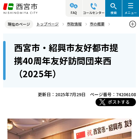
こ
の
FAQ
コールセンター
検索
メニュー
ペ
トップページ
市政情報
市の概要
現在のページ
ー
姉妹・友好都市
友好都市 紹興市（中華人民共和国・浙江省）
本
ジ
西宮市・紹興市友好都市提
西宮市・紹興市友好都市提携40周年友好訪問団来西（2025年）
文
の
こ
先
携40周年友好訪問団来西
こ
頭
（2025年）
か
で
ら
す
更新日：2025年7月29日
ページ番号：74206108
ポストする