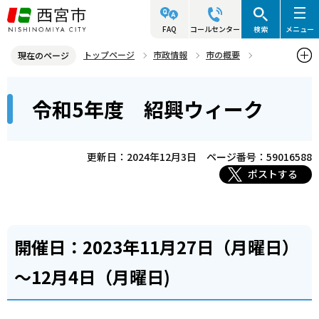
こ
の
FAQ
コールセンター
検索
メニュー
ペ
トップページ
市政情報
市の概要
現在のページ
ー
姉妹・友好都市
友好都市 紹興市（中華人民共和国・浙江省）
本
ジ
令和5年度 紹興ウィーク
令和5年度 紹興ウィーク
文
の
こ
先
こ
頭
更新日：2024年12月3日
ページ番号：59016588
か
で
ポストする
ら
す
開催日：2023年11月27日（月曜日）
～12月4日（月曜日)