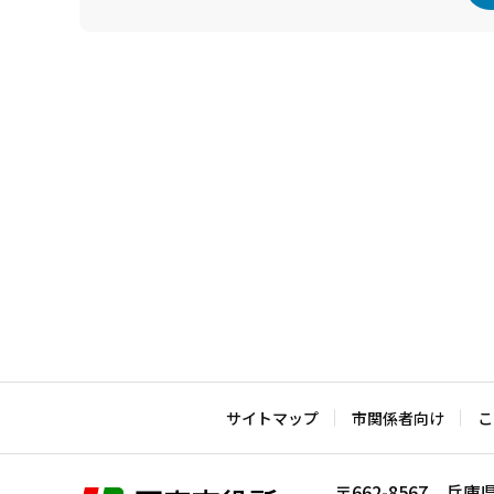
本
文
こ
こ
ま
で
サイトマップ
市関係者向け
こ
〒662-8567 