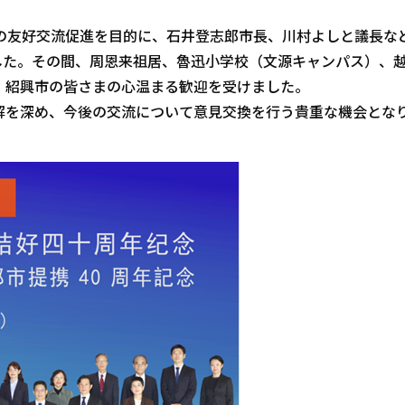
の友好交流促進を目的に、石井登志郎市長、川村よしと議長など
ました。その間、周恩来祖居、魯迅小学校（文源キャンパス）、
、紹興市の皆さまの心温まる歓迎を受けました。
解を深め、今後の交流について意見交換を行う貴重な機会とな