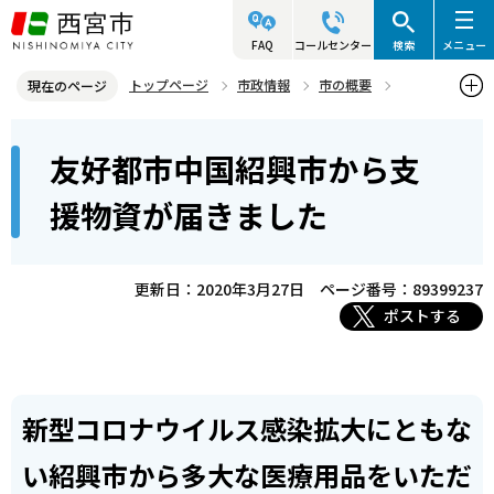
こ
の
FAQ
コールセンター
検索
メニュー
ペ
トップページ
市政情報
市の概要
現在のページ
ー
姉妹・友好都市
友好都市 紹興市（中華人民共和国・浙江省）
本
ジ
友好都市中国紹興市から支
友好都市中国紹興市から支援物資が届きました
文
の
こ
先
援物資が届きました
こ
頭
か
で
ら
更新日：2020年3月27日
ページ番号：89399237
す
ポストする
新型コロナウイルス感染拡大にともな
い紹興市から多大な医療用品をいただ