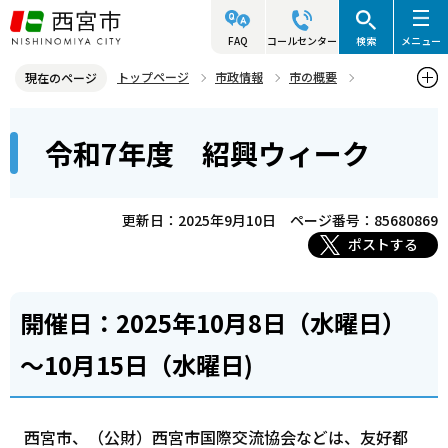
こ
の
FAQ
コールセンター
検索
メニュー
ペ
トップページ
市政情報
市の概要
現在のページ
ー
姉妹・友好都市
友好都市 紹興市（中華人民共和国・浙江省）
本
ジ
令和7年度 紹興ウィーク
令和7年度 紹興ウィーク
文
の
こ
先
こ
頭
更新日：2025年9月10日
ページ番号：85680869
か
で
ポストする
ら
す
開催日：2025年10月8日（水曜日）
～10月15日（水曜日)
西宮市、（公財）西宮市国際交流協会などは、友好都