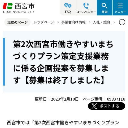
こ
の
FAQ
コールセンター
検索
メニュー
ペ
トップページ
事業者向け情報
入札・契約
現在のページ
ー
入札・プロポーザル等情報
プロポーザル等
本
ジ
第2次西宮市働きやすいまち
プロポーザル等公募情報
文
の
こ
先
第2次西宮市働きやすいまちづくりプラン策定支援業務に係る企画提
づくりプラン策定支援業務
こ
案を募集します【募集は終了しました】
頭
に係る企画提案を募集しま
か
で
ら
す
す【募集は終了しました】
更新日：2023年2月10日
ページ番号：65837116
ポストする
西宮市では「第2次西宮市働きやすいまちづくりプラン