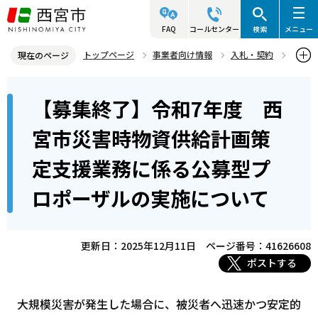
こ
の
FAQ
コールセンター
検索
メニュー
ペ
トップページ
事業者向け情報
入札・契約
現在のページ
ー
入札・プロポーザル等情報
プロポーザル等
本
ジ
【募集終了】令和7年度 西
プロポーザル等公募情報
文
の
こ
先
【募集終了】令和7年度 西宮市災害時物資供給計画策定支援業務に
宮市災害時物資供給計画策
こ
係る公募型プロポーザルの実施について
頭
定支援業務に係る公募型プ
か
で
ら
す
ロポーザルの実施について
更新日：2025年12月11日
ページ番号：41626608
ポストする
大規模災害が発生した場合に、被災者へ迅速かつ安定的