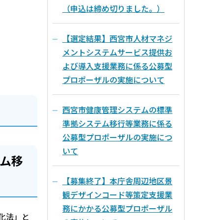
（申込は締め切りました。）
【選定結果】西宮市人材マネジ
メントシステムサービス提供お
よび導入支援業務に係る公募型
プロポーザルの実施について
西宮市健康管理システムの標準
準拠システム移行等業務に係る
公募型プロポーザルの実施につ
いて
ム移
【募集終了】本庁舎周辺地区景
観デザインコード等策定支援業
務にかかる公募型プロポーザル
化法」と