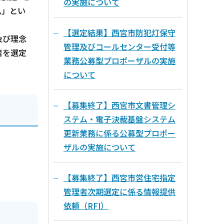
の実施について
ム」とい
【選定結果】西宮市防犯灯保守
及び理念
管理及びコールセンター受付等
者を選定
業務公募型プロポーザルの実施
について
【募集終了】西宮市文書管理シ
ステム・電子決裁基盤システム
更新業務に係る公募型プロポー
ザルの実施について
【募集終了】西宮市営住宅指定
管理者次期選定に係る情報提供
依頼（RFI）