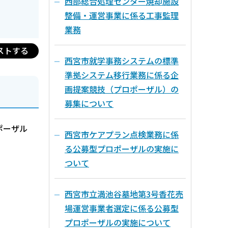
西部総合処理センター焼却施設
整備・運営事業に係る工事監理
業務
ストする
西宮市就学事務システムの標準
準拠システム移行業務に係る企
画提案競技（プロポーザル）の
募集について
ポーザル
西宮市ケアプラン点検業務に係
る公募型プロポーザルの実施に
ついて
西宮市立満池谷墓地第3号香花売
場運営事業者選定に係る公募型
プロポーザルの実施について