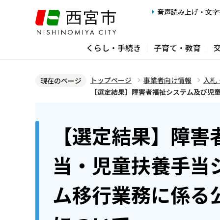
こ
音声読み上げ・文字
の
ペ
くらし・手続き
子育て・教育
ー
ジ
の
トップページ
事業者向け情報
入札
現在のページ
先
【選定結果】障害者福祉システム及び児
頭
本
で
文
【選定結果】障害
す
こ
こ
当・児童扶養手当
か
ら
ム移行業務に係る