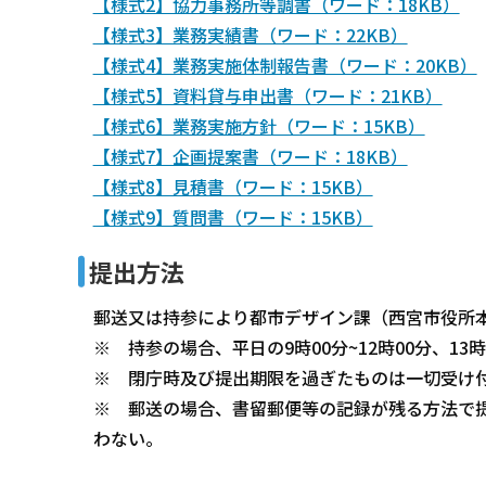
【様式2】協力事務所等調書（ワード：18KB）
【様式3】業務実績書（ワード：22KB）
【様式4】業務実施体制報告書（ワード：20KB）
【様式5】資料貸与申出書（ワード：21KB）
【様式6】業務実施方針（ワード：15KB）
【様式7】企画提案書（ワード：18KB）
【様式8】見積書（ワード：15KB）
【様式9】質問書（ワード：15KB）
提出方法
郵送又は持参により都市デザイン課（西宮市役所
※ 持参の場合、平日の9時00分~12時00分、13
※ 閉庁時及び提出期限を過ぎたものは一切受け
※ 郵送の場合、書留郵便等の記録が残る方法で
わない。