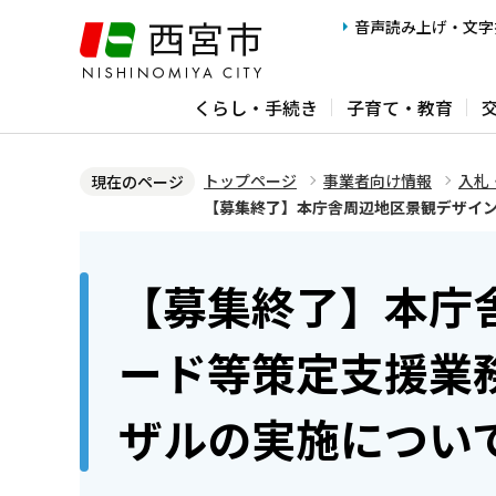
こ
音声読み上げ・文字
の
ペ
くらし・手続き
子育て・教育
ー
ジ
の
トップページ
事業者向け情報
入札
現在のページ
先
【募集終了】本庁舎周辺地区景観デザイ
頭
本
で
文
【募集終了】本庁
す
こ
こ
ード等策定支援業
か
ら
ザルの実施につい