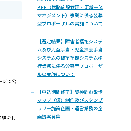
PPP（管路施設管理・更新一体
マネジメント）事業に係る公募
型プロポーザルの実施について
【選定結果】障害者福祉システ
ム及び児童手当・児童扶養手当
システムの標準準拠システム移
行業務に係る公募型プロポーザ
ルの実施について
ージで公
【申込期間終了】阪神間お散歩
マップ（仮）制作及びスタンプ
ラリー施策企画・運営業務の企
画提案募集
連絡をし