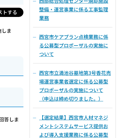
西部総合処理センター焼却施設
整備・運営事業に係る工事監理
ストする
業務
施しま
西宮市ケアプラン点検業務に係
る公募型プロポーザルの実施に
ついて
西宮市立満池谷墓地第3号香花売
場運営事業者選定に係る公募型
プロポーザルの実施について
（申込は締め切りました。）
【選定結果】西宮市人材マネジ
り回答しま
メントシステムサービス提供お
よび導入支援業務に係る公募型