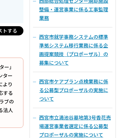
西部総合処理センター焼却施設
整備・運営事業に係る工事監理
業務
ストする
西宮市就学事務システムの標準
準拠システム移行業務に係る企
画提案競技（プロポーザル）の
募集について
ター」
ンター
西宮市ケアプラン点検業務に係
により
る公募型プロポーザルの実施に
応する
ついて
ラブの
る法人
西宮市立満池谷墓地第3号香花売
場運営事業者選定に係る公募型
プロポーザルの実施について