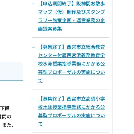
【申込期間終了】阪神間お散歩
マップ（仮）制作及びスタンプ
ラリー施策企画・運営業務の企
画提案募集
【募集終了】西宮市立総合教育
センター付属西宮浜義務教育学
校水泳授業指導業務にかかる公
募型プロポーザルの実施につい
て
【募集終了】西宮市立高須小学
校水泳授業指導業務にかかる公
下段
募型プロポーザルの実施につい
質問の
て
。また、