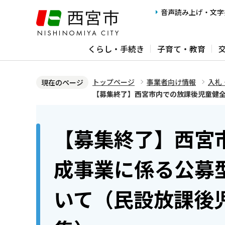
こ
音声読み上げ・文字
の
ペ
くらし・手続き
子育て・教育
ー
ジ
の
トップページ
事業者向け情報
入札
現在のページ
先
【募集終了】西宮市内での放課後児童健
頭
本
で
文
【募集終了】西宮
す
こ
こ
成事業に係る公募
か
ら
いて（民設放課後