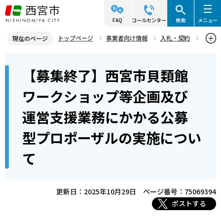
こ
の
FAQ
コールセンター
検索
メニュー
ペ
トップページ
事業者向け情報
入札・契約
現在のページ
ー
入札・プロポーザル等情報
プロポーザル等
本
ジ
【募集終了】西宮市貝類館
プロポーザル等公募情報
文
の
こ
先
【募集終了】西宮市貝類館ワークショップ等企画及び運営支援業務に
ワークショップ等企画及び
こ
かかる公募型プロポーザルの実施について
頭
運営支援業務にかかる公募
か
で
ら
す
型プロポーザルの実施につい
て
更新日：2025年10月29日
ページ番号：75069394
ポストする