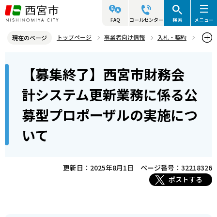
こ
の
FAQ
コールセンター
検索
メニュー
ペ
トップページ
事業者向け情報
入札・契約
現在のページ
ー
入札・プロポーザル等情報
プロポーザル等
本
ジ
【募集終了】西宮市財務会
プロポーザル等公募情報
文
の
こ
先
【募集終了】西宮市財務会計システム更新業務に係る公募型プロポー
計システム更新業務に係る公
こ
ザルの実施について
頭
募型プロポーザルの実施につ
か
で
ら
す
いて
更新日：2025年8月1日
ページ番号：32218326
ポストする