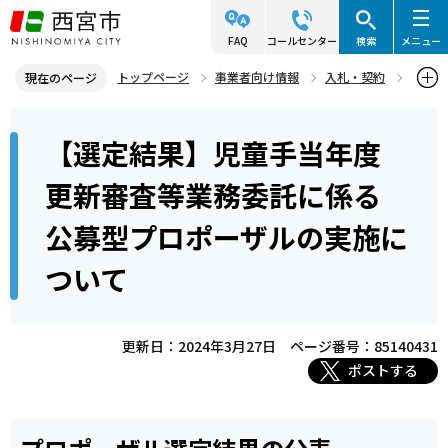
こ
の
FAQ
コールセンター
検索
メニュー
ペ
トップページ
事業者向け情報
入札・契約
現在のページ
ー
入札・プロポーザル等情報
プロポーザル等
本
ジ
【選定結果】児童手当年度
プロポーザル等公募情報
文
の
こ
先
【選定結果】児童手当年度更新審査等業務委託に係る公募型プロポー
更新審査等業務委託に係る
こ
ザルの実施について
頭
公募型プロポーザルの実施に
か
で
ら
す
ついて
更新日：2024年3月27日
ページ番号：85140431
ポストする