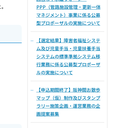
と。
PPP（管路施設管理・更新一体
マネジメント）事業に係る公募
型プロポーザルの実施について
【選定結果】障害者福祉システ
ム及び児童手当・児童扶養手当
システムの標準準拠システム移
行業務に係る公募型プロポーザ
ルの実施について
【申込期間終了】阪神間お散歩
マップ（仮）制作及びスタンプ
ラリー施策企画・運営業務の企
画提案募集