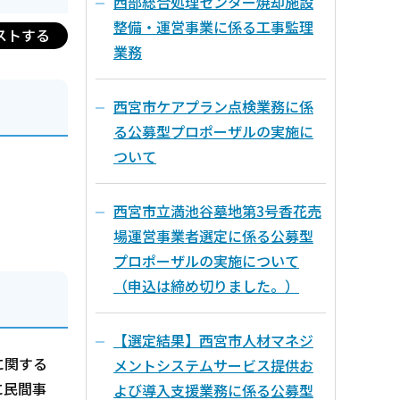
西部総合処理センター焼却施設
整備・運営事業に係る工事監理
ストする
業務
西宮市ケアプラン点検業務に係
る公募型プロポーザルの実施に
ついて
西宮市立満池谷墓地第3号香花売
場運営事業者選定に係る公募型
プロポーザルの実施について
（申込は締め切りました。）
【選定結果】西宮市人材マネジ
に関する
メントシステムサービス提供お
に民間事
よび導入支援業務に係る公募型