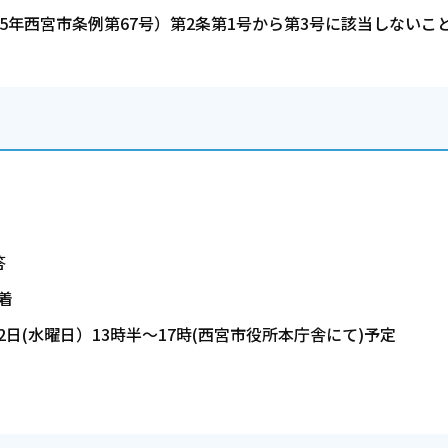
5年西宮市条例第67号）第2条第1号から第3号に該当しないこ
答
着
2日(水曜日）13時半～17時(西宮市役所本庁舎にて)予定