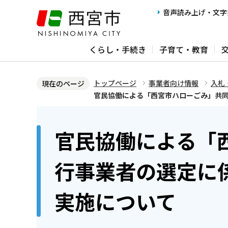
こ
音声読み上げ・文字
の
ペ
くらし・手続き
子育て・教育
ー
ジ
の
トップページ
事業者向け情報
入札
現在のページ
先
官民協働による「西宮市ハローごみ」共
頭
本
で
文
官民協働による「
す
こ
こ
行事業者の選定に
か
ら
実施について